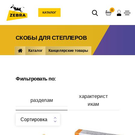
0
КАТАЛОГ
СКОБЫ ДЛЯ СТЕПЛЕРОВ
Каталог
Канцелярские товары
Мелкоофисные товары
Скобы для степлеров
Фильтровать по:
характерист
разделам
икам
Сортировка
Производитель
Скобы №24/6 Спейс
Скобы №10 OfficeSpace