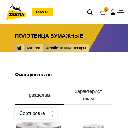
0
КАТАЛОГ
ПОЛОТЕНЦА БУМАЖНЫЕ
Каталог
Хозяйственные товары
Туалетная ... полотенца
Полотенца бумажные
Фильтровать по:
характерист
разделам
икам
Сортировка
Производитель
Полотенца бумажные
Полотенца бумажные д/