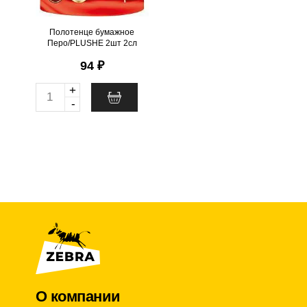
@
Полотенце бумажное
Перо/PLUSHE 2шт 2сл
94 ₽
+
Q
-
u
a
n
t
i
t
y
О компании