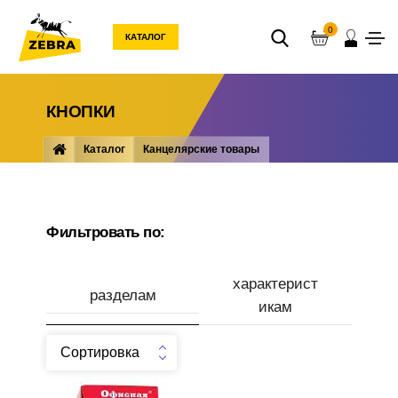
0
КАТАЛОГ
КНОПКИ
Каталог
Канцелярские товары
Мелкоофисные товары
Кнопки
Фильтровать по:
характерист
разделам
икам
Сортировка
Производитель
Кнопки-гвоздики цветные,