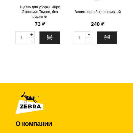
@
Щетка для уборки Йорк
Экономик Твинго, без
Веник сорго 3-х прошивной
рукоятки
73 ₽
240 ₽
+
+
Q
Q
-
-
u
u
a
a
n
n
t
t
i
i
t
t
y
y
О компании