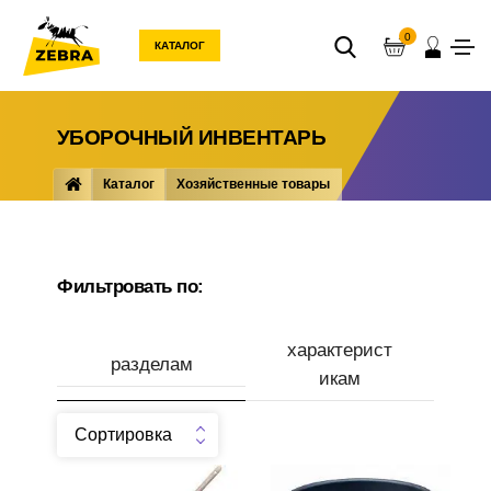
0
КАТАЛОГ
УБОРОЧНЫЙ ИНВЕНТАРЬ
Каталог
Хозяйственные товары
Инвентарь ... уборки
Уборочный инвентарь
Фильтровать по:
характерист
разделам
икам
Сортировка
Производитель
Швабра деревянная 120 см
Ведро 10л пластик без