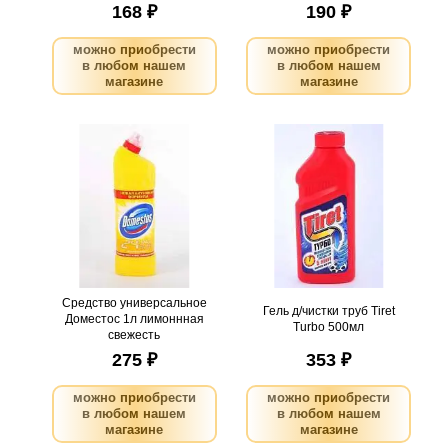
168 ₽
190 ₽
можно приобрести
можно приобрести
в любом нашем
в любом нашем
магазине
магазине
Средство универсальное
Гель д/чистки труб Tiret
Доместос 1л лимоннная
Turbo 500мл
свежесть
.
шт
4
Можно заказать
.
шт
13
Можно заказать
Нужно больше? Оставьте
Нужно больше? Оставьте
email, сообщим вам о
email, сообщим вам о
поступлении товара.
поступлении товара.
@
@
Средство универсальное
Гель д/чистки труб Tiret
Доместос 1л лимоннная
Turbo 500мл
свежесть
275 ₽
353 ₽
можно приобрести
можно приобрести
в любом нашем
в любом нашем
магазине
магазине