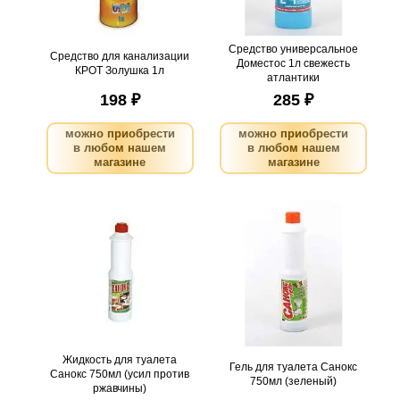
поступлении товара.
@
@
Средство универсальное
Средство для канализации
Доместос 1л свежесть
КРОТ Золушка 1л
атлантики
198 ₽
285 ₽
можно приобрести
можно приобрести
в любом нашем
в любом нашем
магазине
магазине
Жидкость для туалета
Гель для туалета Санокс
Санокс 750мл (усил против
750мл (зеленый)
ржавчины)
.
шт
106
Можно заказать
.
шт
20
Можно заказать
Нужно больше? Оставьте
Нужно больше? Оставьте
email, сообщим вам о
Бренд
email, сообщим вам о
поступлении товара.
поступлении товара.
@
Tiret
@
Доместос
Жидкость для туалета
Гель для туалета Санокс
Санокс 750мл (усил против
Санокс
750мл (зеленый)
ржавчины)