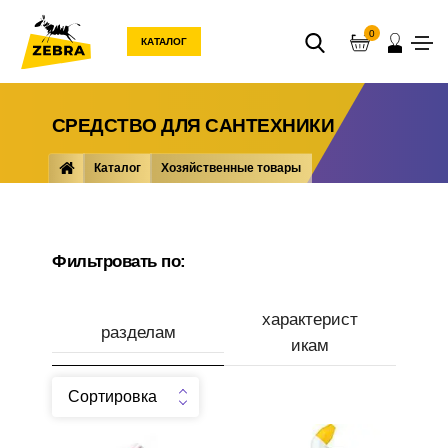
0
КАТАЛОГ
СРЕДСТВО ДЛЯ САНТЕХНИКИ
Каталог
Хозяйственные товары
Бытовая химия
Средство для сантехники
Фильтровать по:
характерист
разделам
икам
Сортировка
Производитель
Средство универсальное
Гель для туалета