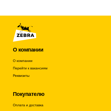
t
t
i
i
t
t
y
y
О компании
О компании
Перейти к вакансиям
Реквизиты
Покупателю
Оплата и доставка