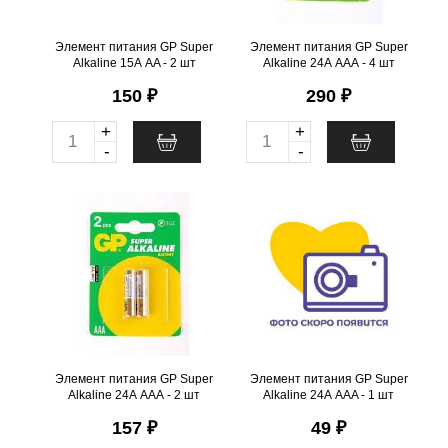
@
@
Элемент питания GP Super
Элемент питания GP Super
Alkaline 15А АA - 2 шт
Alkaline 24А ААА - 4 шт
150 ₽
290 ₽
+
+
Q
Q
-
-
u
u
a
a
Элемент питания GP Super
Элемент питания GP Super
n
n
Материал
Alkaline 24А ААА - 2 шт
Alkaline 24А ААA - 1 шт
t
t
щелоч.
.
шт
51
Можно заказать
.
шт
77
Можно заказать
i
i
Нужно больше? Оставьте
Нужно больше? Оставьте
email, сообщим вам о
email, сообщим вам о
t
t
поступлении товара.
поступлении товара.
y
y
@
@
Элемент питания GP Super
Элемент питания GP Super
Alkaline 24А ААА - 2 шт
Alkaline 24А ААA - 1 шт
157 ₽
49 ₽