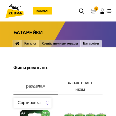
0
КАТАЛОГ
БАТАРЕЙКИ
Каталог
Хозяйственные товары
Батарейки
Фильтровать по:
характерист
разделам
икам
Сортировка
Производитель
Элемент питания GP Super
Элемент питания GP Super