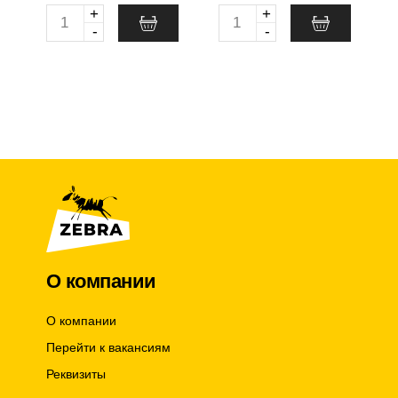
+
+
Q
Q
-
-
u
u
a
a
n
n
t
t
i
i
t
t
y
y
О компании
О компании
Перейти к вакансиям
Реквизиты