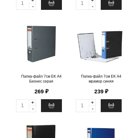
+
+
Q
Q
-
-
u
u
a
a
Папка-файл 7см EK А4
Папка-файл 7см EK А4
n
n
Бизнес серая
мрамор синяя
t
t
.
шт
26
Можно заказать
.
шт
52
Можно заказать
i
i
Нужно больше? Оставьте
Нужно больше? Оставьте
email, сообщим вам о
email, сообщим вам о
t
t
поступлении товара.
поступлении товара.
y
y
@
@
Папка-файл 7см EK А4
Папка-файл 7см EK А4
Бизнес серая
мрамор синяя
269 ₽
239 ₽
+
+
Q
Q
-
-
u
u
a
a
Папка-файл 5см EK А4
Папка-файл 5см EK А4
n
n
Бизнес черная
Бизнес синяя
t
t