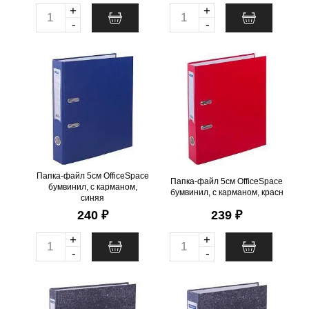
+
+
Q
Q
-
-
u
u
a
a
Папка-файл 5см
Папка-файл 5см
n
n
OfficeSpace бумвинил, с
OfficeSpace бумвинил, с
карманом, синяя
карманом, красн
t
t
i
i
.
шт
10
Можно заказать
.
шт
20
Можно заказать
Нужно больше? Оставьте
Нужно больше? Оставьте
t
t
email, сообщим вам о
email, сообщим вам о
y
y
поступлении товара.
поступлении товара.
@
@
Папка-файл 5см OfficeSpace
Папка-файл 5см OfficeSpace
бумвинил, с карманом,
бумвинил, с карманом, красн
синяя
240 ₽
239 ₽
+
+
Q
Q
-
-
u
u
a
a
Папка-файл 5см
Папка-файл 7см
n
n
OfficeSpace мрамор черная
OfficeSpace мрамор черная