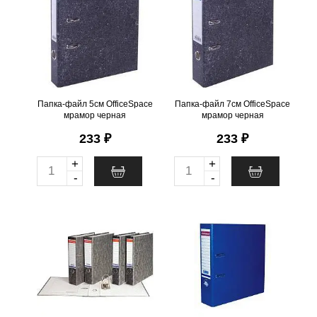
t
t
.
шт
54
Можно заказать
.
шт
54
Можно заказать
i
i
Нужно больше? Оставьте
Нужно больше? Оставьте
email, сообщим вам о
email, сообщим вам о
t
t
поступлении товара.
поступлении товара.
y
y
@
@
Папка-файл 5см OfficeSpace
Папка-файл 7см OfficeSpace
мрамор черная
мрамор черная
233 ₽
233 ₽
Цвет
+
+
Q
Q
-
-
зел.
u
u
сер.
a
a
Папка-файл 7см EK А4
Папка-файл 7см EK А4
син.
n
n
мрамор серая
Бизнес синяя
темн.зел.
t
t
.
шт
31
Можно заказать
.
шт
11
Можно заказать
черн.
i
i
Нужно больше? Оставьте
Нужно больше? Оставьте
email, сообщим вам о
email, сообщим вам о
t
t
поступлении товара.
поступлении товара.
y
y
Формат
@
@