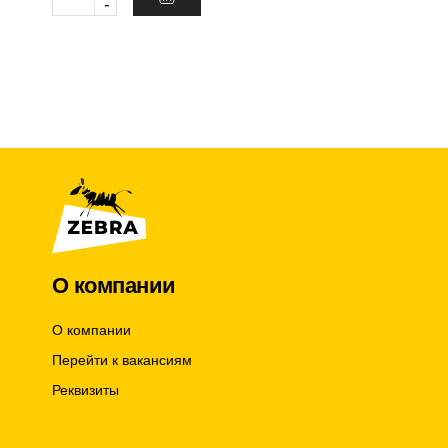
-
u
a
n
t
i
t
y
О компании
О компании
Перейти к вакансиям
Реквизиты