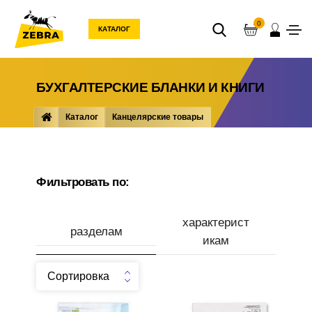
0
КАТАЛОГ
БУХГАЛТЕРСКИЕ БЛАНКИ И КНИГИ
Каталог
Канцелярские товары
Бумажная продукция
Бухгалтерские бланки и книги
Фильтровать по:
характерист
разделам
икам
Сортировка
Производитель
Накладная А5 100шт
Журнал кассира-