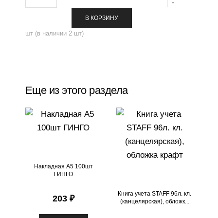
о
В КОРЗИНУ
л
шт
(в наличии
2
шт)
и
ч
е
с
Еще из этого раздела
т
в
о
Накладная А5 100шт
ГИНГО
Книга учета STAFF 96л. кл.
203 ₽
(канцелярская), обложк...