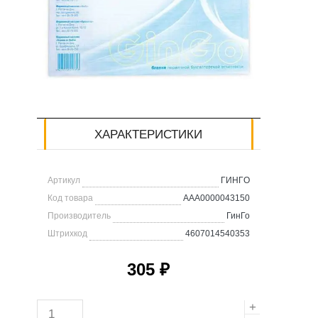
ХАРАКТЕРИСТИКИ
Артикул
ГИHГO
Код товара
AAA0000043150
Производитель
ГинГо
Штрихкод
4607014540353
305 ₽
К