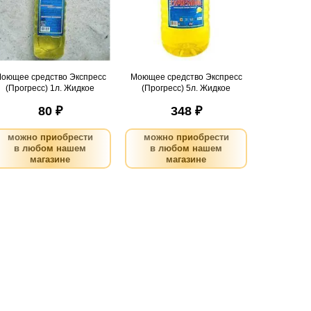
email, сообщим вам о
email, сообщим вам о
поступлении товара.
поступлении товара.
@
@
оющее средство Экспресс
Моющее средство Экспресс
(Прогресс) 1л. Жидкое
(Прогресс) 5л. Жидкое
80 ₽
348 ₽
можно приобрести
можно приобрести
в любом нашем
в любом нашем
магазине
магазине