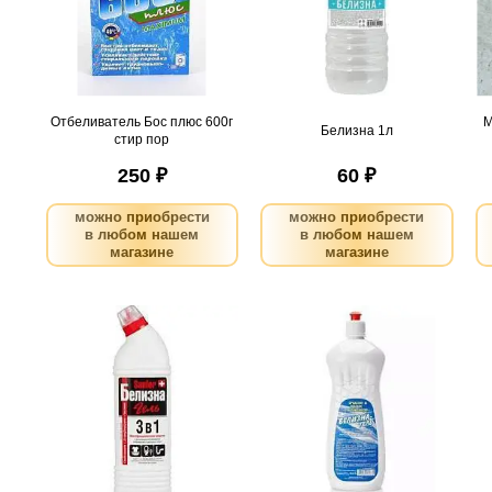
email, сообщим вам о
поступлении товара.
поступлении товара.
@
@
Отбеливатель Бос плюс 600г
М
Белизна 1л
стир пор
250 ₽
60 ₽
можно приобрести
можно приобрести
в любом нашем
в любом нашем
магазине
магазине
Белизна-гель 3в1 SANFOR
Белизна-гель 1000 мл
700мл
.
шт
28
Можно заказать
.
шт
19
Можно заказать
Нужно больше? Оставьте
Нужно больше? Оставьте
email, сообщим вам о
email, сообщим вам о
поступлении товара.
поступлении товара.
@
@