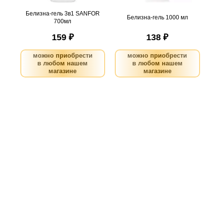
Белизна-гель 3в1 SANFOR
Белизна-гель 1000 мл
700мл
159 ₽
138 ₽
можно приобрести
можно приобрести
в любом нашем
в любом нашем
магазине
магазине