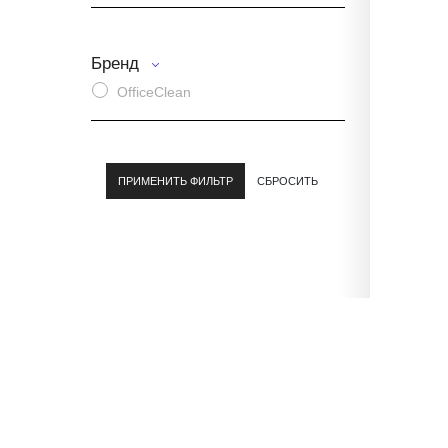
Бренд
OfficeClean
О компании