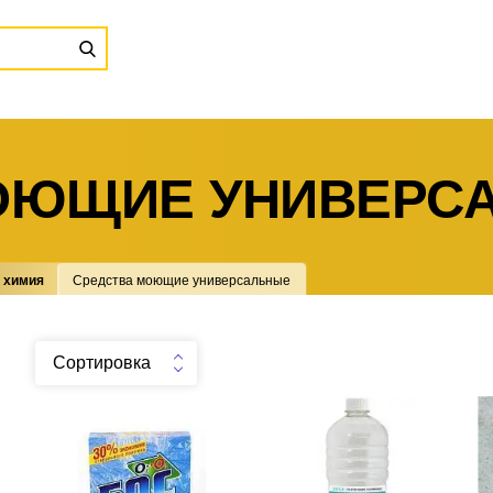
ОЮЩИЕ УНИВЕРС
 химия
Средства моющие универсальные
Сортировка
Отбеливатель Бос плюс
Белизна 1л
М
600г стир пор
.
шт
101
Можно заказать
.
шт
13
Можно заказать
Нужно больше? Оставьте
Нужно больше? Оставьте
email, сообщим вам о