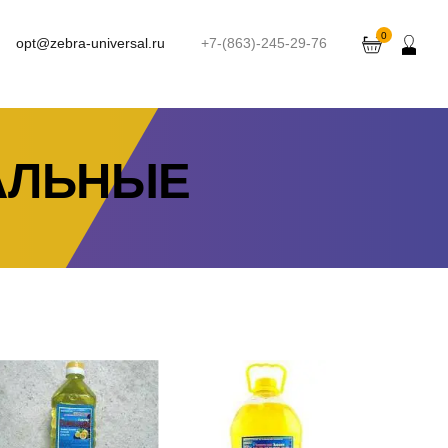
0
opt@zebra-universal.ru
+7-(863)-245-29-76
АЛЬНЫЕ
оющее средство Экспресс
Моющее средство Экспресс
(Прогресс) 1л. Жидкое
(Прогресс) 5л. Жидкое
.
шт
14
Можно заказать
.
шт
14
Можно заказать
Нужно больше? Оставьте
Нужно больше? Оставьте