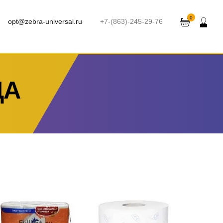
0
opt@zebra-universal.ru
+7-(863)-245-29-76
ЦА
Туалетная бумага Лилия 2
Туалетная бумага Tork 2сл
слоя 12шт/уп
170м/рул, мини
.
шт
18
Можно заказать
.
шт
39
Можно заказать
Нужно больше? Оставьте
Нужно больше? Оставьте