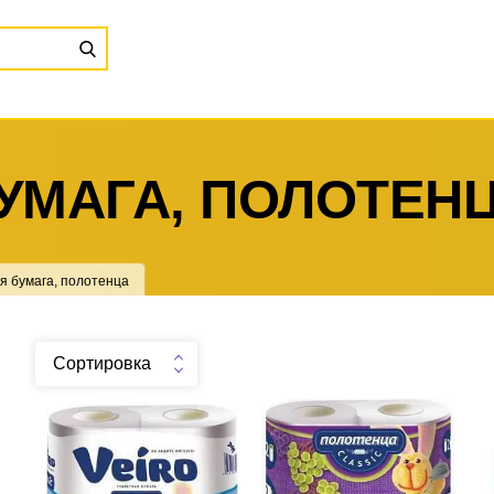
УМАГА, ПОЛОТЕН
я бумага, полотенца
Сортировка
Туалетная бумага Veiro
Полотенца бумажные VEIRO
Classic 2-слойная, 4шт.,
2 шт.,2-х сл.,(2х12,5 м) белые
тиснение, белая
.
шт
11
Можно заказать
.
шт
12
Можно заказать
Нужно больше? Оставьте