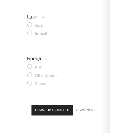
Цвет
бел.
белый
Бренд
KIVI
OfficeClean
Zewa