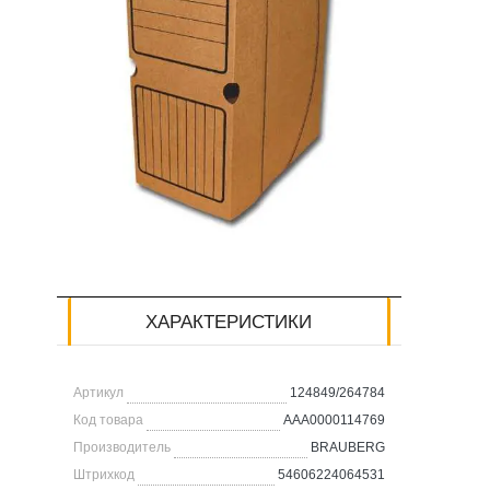
ХАРАКТЕРИСТИКИ
Артикул
124849/264784
Код товара
AAA0000114769
Производитель
BRAUBERG
Штрихкод
54606224064531