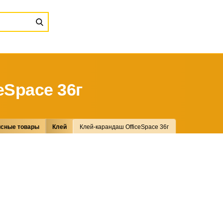
eSpace 36г
сные товары
Клей
Клей-карандаш OfficeSpace 36г