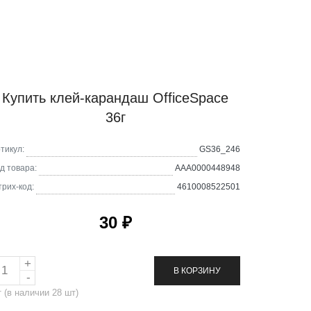
Купить клей-карандаш OfficeSpace
36г
тикул:
GS36_246
д товара:
AAA0000448948
рих-код:
4610008522501
30 ₽
В КОРЗИНУ
т
(в наличии
28
шт)