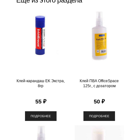
Еще из этого раздела
в
о
Клей-карандаш EK Экстра,
Клей ПВА OfficeSpace
8гр
125г., с дозатором
55 ₽
50 ₽
ПОДРОБНЕЕ
ПОДРОБНЕЕ